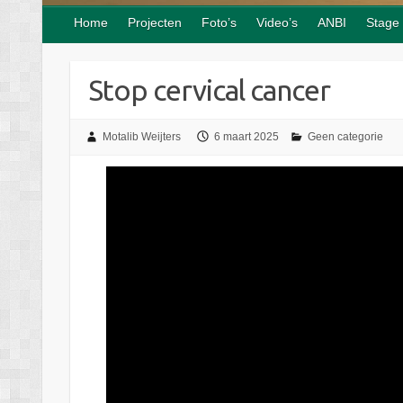
Home
Projecten
Foto’s
Video’s
ANBI
Stage
Stop cervical cancer
Motalib Weijters
6 maart 2025
Geen categorie