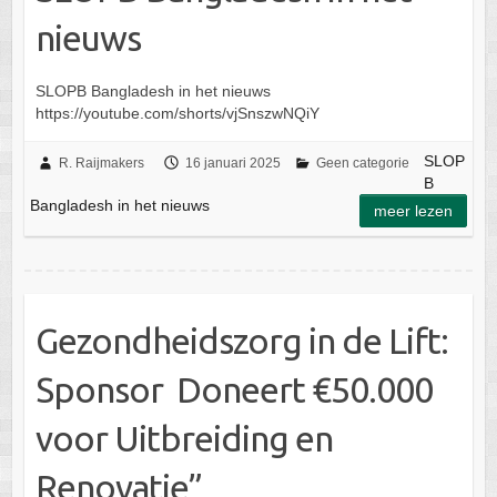
nieuws
SLOPB Bangladesh in het nieuws
https://youtube.com/shorts/vjSnszwNQiY
SLOP
R. Raijmakers
16 januari 2025
Geen categorie
B
Bangladesh in het nieuws
meer lezen
Gezondheidszorg in de Lift:
Sponsor Doneert €50.000
voor Uitbreiding en
Renovatie”