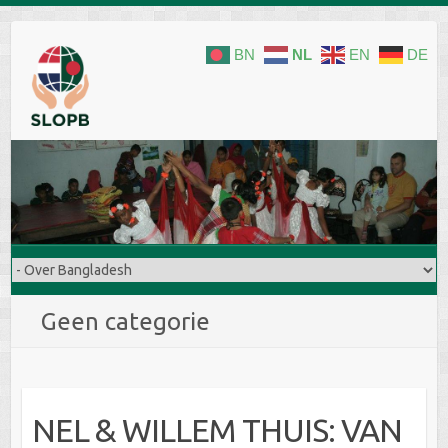
Doorgaan
naar
BN
NL
EN
DE
inhoud
Geen categorie
NEL & WILLEM THUIS: VAN